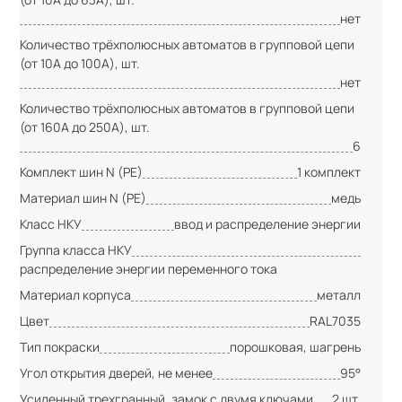
нет
Количество трёхполюсных автоматов в групповой цепи
(от 10А до 100А), шт.
нет
Количество трёхполюсных автоматов в групповой цепи
(от 160А до 250А), шт.
6
Комплект шин N (PE)
1 комплект
Материал шин N (PE)
медь
Класс НКУ
ввод и распределение энергии
Группа класса НКУ
распределение энергии переменного тока
Материал корпуса
металл
Цвет
RAL7035
Тип покраски
порошковая, шагрень
Угол открытия дверей, не менее
95°
Усиленный трехгранный, замок с двумя ключами
2 шт.