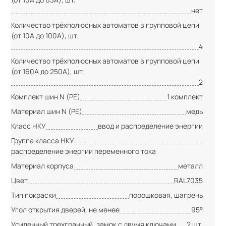
нет
Количество трёхполюсных автоматов в групповой цепи
(от 10А до 100А), шт.
4
Количество трёхполюсных автоматов в групповой цепи
(от 160А до 250А), шт.
2
Комплект шин N (PE)
1 комплект
Материал шин N (PE)
медь
Класс НКУ
ввод и распределение энергии
Группа класса НКУ
распределение энергии переменного тока
Материал корпуса
металл
Цвет
RAL7035
Тип покраски
порошковая, шагрень
Угол открытия дверей, не менее
95°
Усиленный трехгранный, замок с двумя ключами
2 шт.