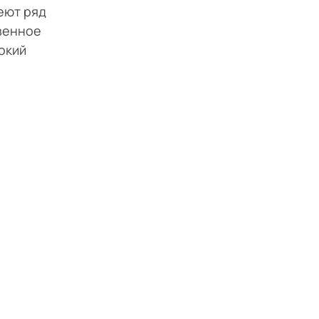
еют ряд
венное
окий