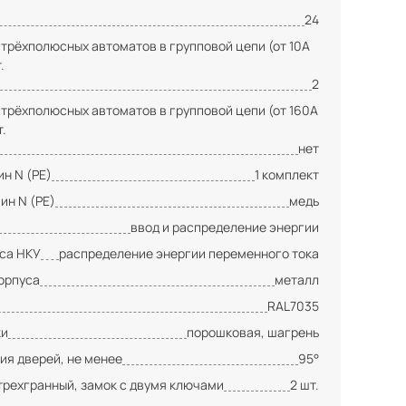
24
 трёхполюсных автоматов в групповой цепи (от 10А
.
2
 трёхполюсных автоматов в групповой цепи (от 160А
т.
нет
н N (PE)
1 комплект
ин N (PE)
медь
ввод и распределение энергии
сса НКУ
распределение энергии переменного тока
орпуса
металл
RAL7035
ки
порошковая, шагрень
ия дверей, не менее
95°
трехгранный, замок с двумя ключами
2 шт.