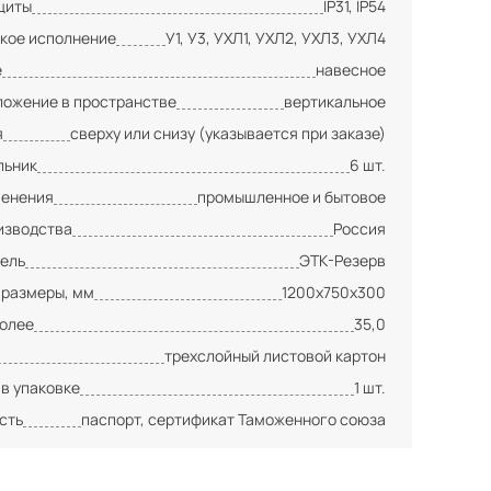
щиты
IP31, IP54
кое исполнение
У1, У3, УХЛ1, УХЛ2, УХЛ3, УХЛ4
е
навесное
ложение в пространстве
вертикальное
я
сверху или снизу (указывается при заказе)
льник
6 шт.
менения
промышленное и бытовое
изводства
Россия
ель
ЭТК-Резерв
 размеры, мм
1200х750х300
более
35,0
трехслойный листовой картон
 в упаковке
1 шт.
сть
паспорт, сертификат Таможенного союза