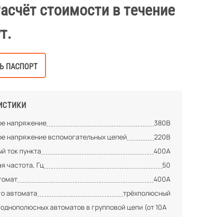
Расчёт стоимости в течение
т.
Ь ПАСПОРТ
ИСТИКИ
е напряжение
380В
е напряжение вспомогательных цепей
220В
й ток пункта
400А
я частота, Гц
50
томат
400А
го автомата
трёхполюсный
 однополюсных автоматов в групповой цепи (от 10А