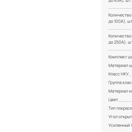
до 63А), шт.
Количество
до 100А), шт
Количество
до 250А), ш
Комплект ши
Материал ш
Класс НКУ
Группа кла
Материал к
Цвет
Тип покрас
Угол открыт
Усиленный 