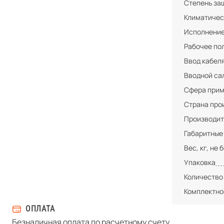
Степень за
Климатичес
Исполнени
Рабочее по
Ввод кабел
Вводной са
Сфера при
Страна про
Производит
Габаритные
Вес, кг, не 
Упаковка
Количество
Комплектно
ОПЛАТА
Безналичная оплата по расчетному счету.