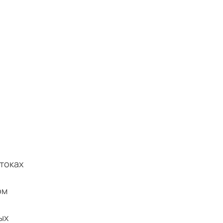
токах
ом
ых