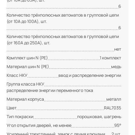
6
Количество трёхполюсных автоматов в групповой цепи
(от 10А до 100А), шт.
6
Количество трёхполюсных автоматов в групповой цепи
(от 160А до 250А), шт.
нет
Комплект шин N (PE)
1 комплект
Материал шин N (PE)
медь
Класс НКУ
ввод и распределение энергии
Группа класса НКУ
распределение энергии переменного тока
Материал корпуса
металл
Цвет
RAL7035
Тип покраски
порошковая, шагрень
Угол открытия дверей, не менее
95°
Усиленный трехгранный, замок с двумя ключами
2 шт.