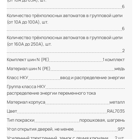
6
Количество трёхполюсных автоматов в групповой цепи
(от 10А до 100А), шт.
6
Количество трёхполюсных автоматов в групповой цепи
(от 160А до 250А), шт.
2
Комплект шин N (PE)
1 комплект
Материал шин N (PE)
медь
Класс НКУ
ввод и распределение энергии
Группа класса НКУ
распределение энергии переменного тока
Материал корпуса
металл
Цвет
RAL7035
Тип покраски
порошковая, шагрень
Угол открытия дверей, не менее
95°
Усиленный трехгранный, замок с двумя ключами
2 шт.