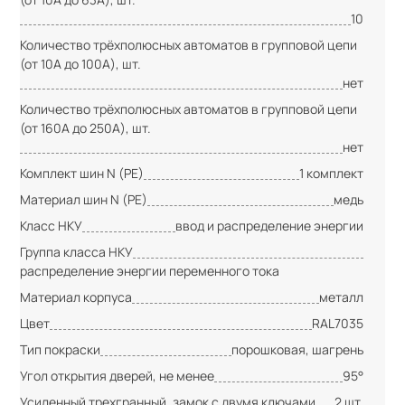
10
Количество трёхполюсных автоматов в групповой цепи
(от 10А до 100А), шт.
нет
Количество трёхполюсных автоматов в групповой цепи
(от 160А до 250А), шт.
нет
Комплект шин N (PE)
1 комплект
Материал шин N (PE)
медь
Класс НКУ
ввод и распределение энергии
Группа класса НКУ
распределение энергии переменного тока
Материал корпуса
металл
Цвет
RAL7035
Тип покраски
порошковая, шагрень
Угол открытия дверей, не менее
95°
Усиленный трехгранный, замок с двумя ключами
2 шт.