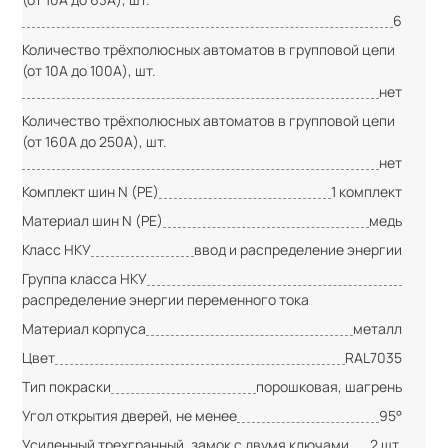
6
Количество трёхполюсных автоматов в групповой цепи
(от 10А до 100А), шт.
нет
Количество трёхполюсных автоматов в групповой цепи
(от 160А до 250А), шт.
нет
Комплект шин N (PE)
1 комплект
Материал шин N (PE)
медь
Класс НКУ
ввод и распределение энергии
Группа класса НКУ
распределение энергии переменного тока
Материал корпуса
металл
Цвет
RAL7035
Тип покраски
порошковая, шагрень
Угол открытия дверей, не менее
95°
Усиленный трехгранный, замок с двумя ключами
2 шт.