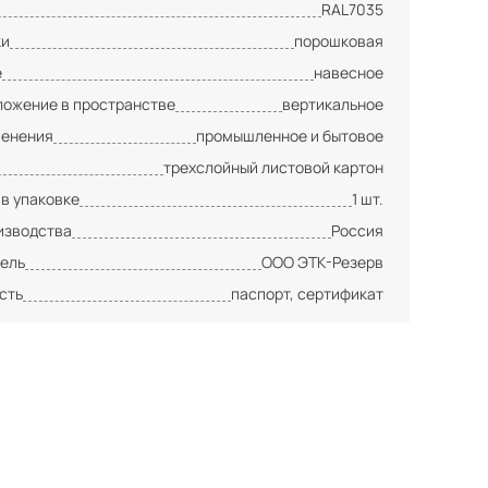
RAL7035
ки
порошковая
е
навесное
ложение в пространстве
вертикальное
менения
промышленное и бытовое
трехслойный листовой картон
 в упаковке
1 шт.
изводства
Россия
ель
ООО ЭТК-Резерв
сть
паспорт, сертификат