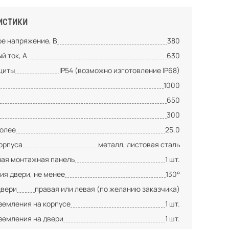
ИСТИКИ
е напряжение, В
380
й ток, А
630
щиты
IP54 (возможно изготовление IP68)
1000
650
300
более
25,0
орпуса
металл, листовая сталь
ая монтажная панель
1 шт.
ия двери, не менее
130°
двери
правая или левая (по желанию заказчика)
земления на корпусе
1 шт.
земления на двери
1 шт.