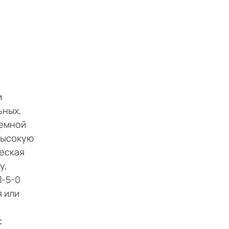
и
ьных,
ъемной
высокую
еская
у,
П-5-0
 или
с