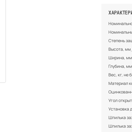
ХАРАКТЕР
Номинально
Номинальны
Степень за
Высота, мм
Ширина, мм
Глубина, мм
Вес, кг, не 
Материал к
Оцинкованн
Угол открыт
Установка 
Шпилька за
Шпилька за