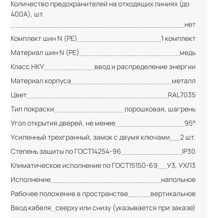
Количество предохранителей на отходящих линиях (до
400А), шт.
нет
Комплект шин N (PE)
1 комплект
Материал шин N (PE)
медь
Класс НКУ
ввод и распределение энергии
Материал корпуса
металл
Цвет
RAL7035
Тип покраски
порошковая, шагрень
Угол открытия дверей, не менее
95°
Усиленный трехгранный, замок с двумя ключами
2 шт.
Степень защиты по ГОСТ14254-96
IP30
Климатическое исполнение по ГОСТ15150-69
У3, УХЛ3
Исполнение
напольное
Рабочее положение в пространстве
вертикальное
Ввод кабеля
сверху или снизу (указывается при заказе)