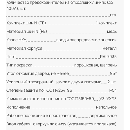
Количество предохранителей на отходящих линиях (до
400А), шт.
нет
Комплект шин N (PE)
1 комплект
Материал шин N (PE)
медь
Класс НКУ
ввод и распределение энергии
Материал корпуса
металл
Цвет
RAL7035
Тип покраски
порошковая, шагрень
Угол открытия дверей, не менее
95°
Усиленный трехгранный, замок с двумя ключами
2 шт.
Степень защиты по ГОСТ14254-96
IP54
Климатическое исполнение по ГОСТ15150-69
У3, УХЛ3
Исполнение
напольное
Рабочее положение в пространстве
вертикальное
Ввод кабеля
сверху или снизу (указывается при заказе)