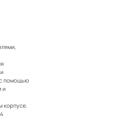
елями,
ия
 и
 с помощью
 и
м корпусе.
74