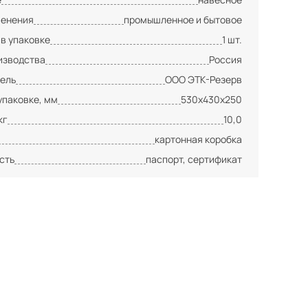
менения
промышленное и бытовое
 в упаковке
1 шт.
изводства
Россия
ель
ООО ЭТК-Резерв
упаковке, мм
530х430х250
кг
10,0
картонная коробка
сть
паспорт, сертификат