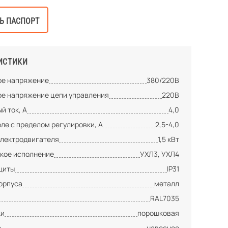
Ь ПАСПОРТ
ИСТИКИ
е напряжение
380/220В
е напряжение цепи управления
220В
й ток, А
4,0
ле с пределом регулировки, А
2,5-4,0
лектродвигателя
1,5 кВт
кое исполнение
УХЛ3, УХЛ4
щиты
IP31
орпуса
металл
RAL7035
ки
порошковая
е
навесное