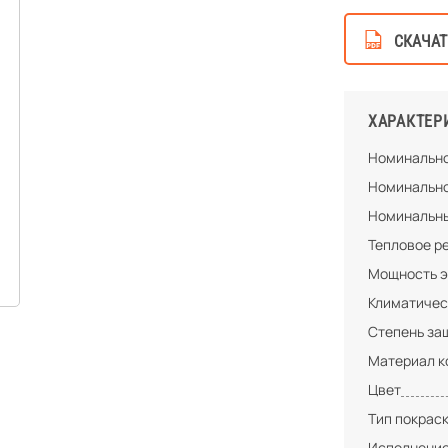
СКАЧАТ
ХАРАКТЕР
Номинально
Номинально
Номинальны
Тепловое ре
Мощность э
Климатичес
Степень за
Материал к
Цвет
Тип покрас
Исполнени