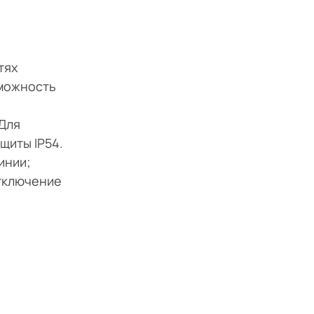
тях
зможность
Для
щиты IP54.
инии;
отключение