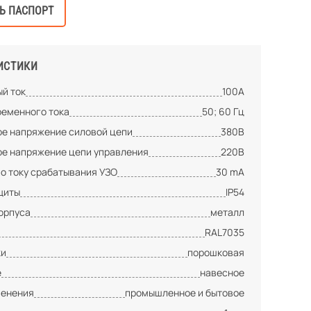
Ь ПАСПОРТ
ИСТИКИ
й ток
100А
ременного тока
50; 60 Гц
е напряжение силовой цепи
380В
е напряжение цепи управления
220В
по току срабатывания УЗО
30 mA
щиты
IP54
орпуса
металл
RAL7035
ки
порошковая
е
навесное
менения
промышленное и бытовое