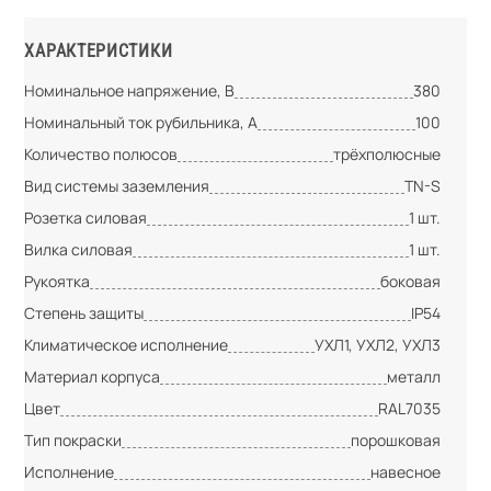
ХАРАКТЕРИСТИКИ
Номинальное напряжение, В
380
Номинальный ток рубильника, А
100
Количество полюсов
трёхполюсные
Вид системы заземления
TN-S
Розетка силовая
1 шт.
Вилка силовая
1 шт.
Рукоятка
боковая
Степень защиты
IP54
Климатическое исполнение
УХЛ1, УХЛ2, УХЛ3
Материал корпуса
металл
Цвет
RAL7035
Тип покраски
порошковая
Исполнение
навесное